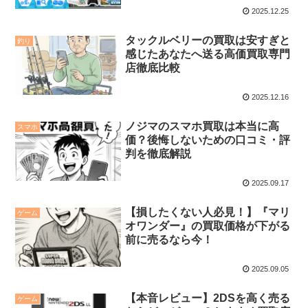
2025.12.25
タックルベリーの買取は安すぎと
釣り
感じたあなたへ送る高価買取専門
店徹底比較
2025.12.16
ノジマのスマホ買取は本当に高
スマホ
価？後悔しないための口コミ・評
判を徹底解説
2025.09.17
【損したくない人必見！】『マリ
ゲーム
オワンダー』の買取価格が下がる
前に売るなら今！
2025.09.05
【本音レビュー】2DSを高く売る
ゲーム