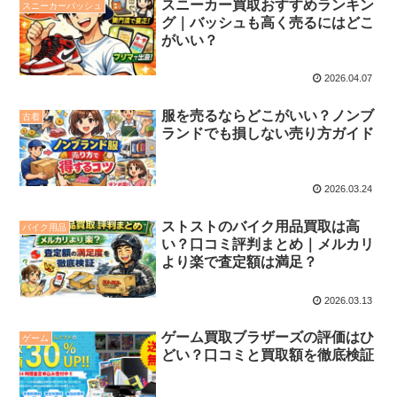
スニーカー買取おすすめランキン
スニーカーバッシュ
グ｜バッシュも高く売るにはどこ
がいい？
2026.04.07
服を売るならどこがいい？ノンブ
古着
ランドでも損しない売り方ガイド
2026.03.24
ストストのバイク用品買取は高
バイク用品
い？口コミ評判まとめ｜メルカリ
より楽で査定額は満足？
2026.03.13
ゲーム買取ブラザーズの評価はひ
ゲーム
どい？口コミと買取額を徹底検証