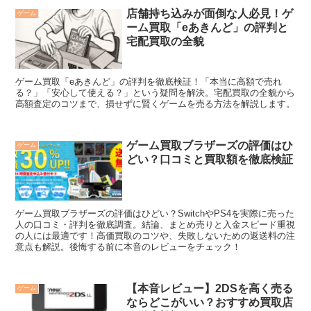
店舗持ち込みが面倒な人必見！ゲ
ゲーム
ーム買取「eあきんど」の評判と
宅配買取の全貌
ゲーム買取「eあきんど」の評判を徹底検証！「本当に高額で売れ
る？」「安心して使える？」という疑問を解決。宅配買取の全貌から
高額査定のコツまで、損せずに賢くゲームを売る方法を解説します。
ゲーム買取ブラザーズの評価はひ
ゲーム
どい？口コミと買取額を徹底検証
ゲーム買取ブラザーズの評価はひどい？SwitchやPS4を実際に売った
人の口コミ・評判を徹底調査。結論、まとめ売りと入金スピード重視
の人には最適です！高価買取のコツや、失敗しないための返送料の注
意点も解説。後悔する前に本音のレビューをチェック！
【本音レビュー】2DSを高く売る
ゲーム
ならどこがいい？おすすめ買取店